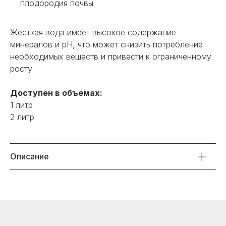
плодородия почвы
Жесткая вода имеет высокое содержание
минералов и pH, что может снизить потребление
необходимых веществ и привести к ограниченному
росту
Доступен в объемах:
ООО "Золотое руно" - эксклюзивный
дистрибьютор Growth Technology в России
1 литр
2 литр
+7-925-913-48-68
Описание
info-growthtechnology@yandex.ru
Главная
О компании
Полезные материалы